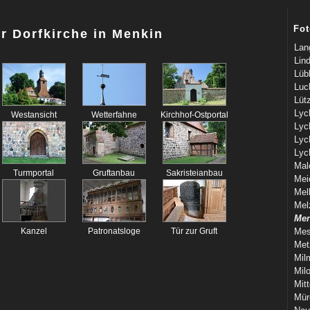
Fot
r Dorfkirche in Menkin
Lan
Lin
Lüb
Luc
Lüt
Lyc
Westansicht
Wetterfahne
Kirchhof-Ostportal
Lyc
Lyc
Lyc
Mal
Turmportal
Gruftanbau
Sakristeianbau
Mei
Mel
Mel
Men
Kanzel
Patronatsloge
Tür zur Gruft
Mes
Met
Mil
Mil
Mit
Mür