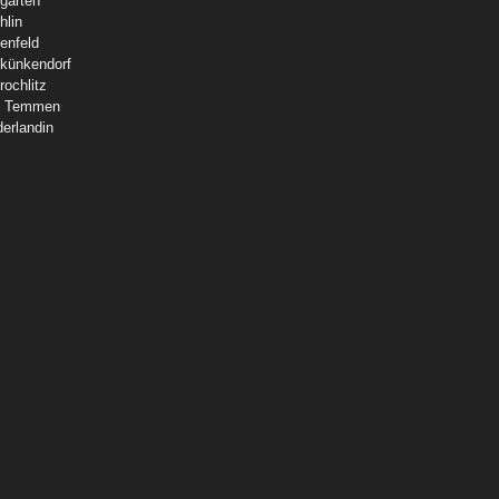
garten
hlin
enfeld
künkendorf
rochlitz
 Temmen
derlandin