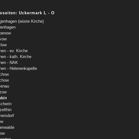
oseiten: Uckermark L - O
genhagen (wüste Kirche)
denhagen
benow
kow
zlow
hen - ev. Kirche
hen - kath. Kirche
hen - NAK
hen - Helenenkapelle
chow
chow
lenau
zow
kin
cherin
zelthin
mersdorf
ow
tenwalde
ow