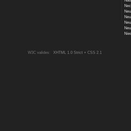
Nau
Nec
Neu
Neu
Neu
Neu
Nie
W3C valides:
XHTML 1.0 Strict + CSS 2.1