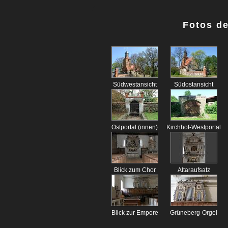
Fotos de
Südwestansicht
Südostansicht
Ostportal (innen)
Kirchhof-Westportal
Blick zum Chor
Altaraufsatz
Blick zur Empore
Grüneberg-Orgel