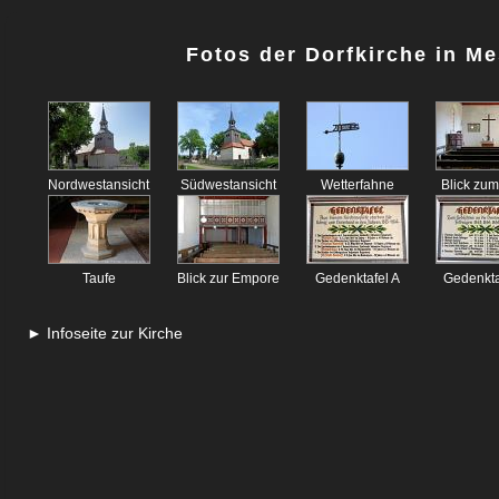
Fotos der Dorfkirche in M
Nordwestansicht
Südwestansicht
Wetterfahne
Blick zu
Taufe
Blick zur Empore
Gedenktafel A
Gedenkta
► Infoseite zur Kirche