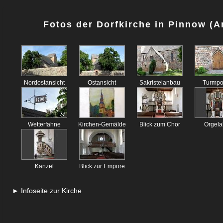
Fotos der Dorfkirche in Pinnow (
Nordostansicht
Ostansicht
Sakristeianbau
Turmpo
Wetterfahne
Kirchen-Gemälde
Blick zum Chor
Orgelal
Kanzel
Blick zur Empore
► Infoseite zur Kirche