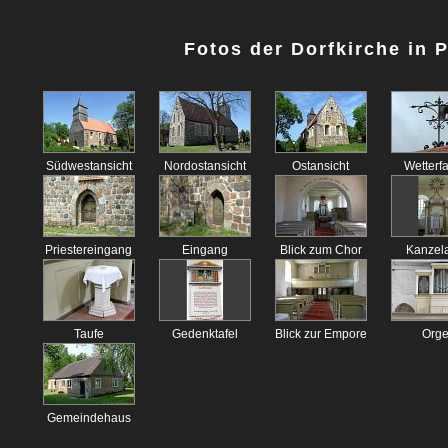
Fotos der Dorfkirche in 
Südwestansicht
Nordostansicht
Ostansicht
Wetterf
Priestereingang
Eingang
Blick zum Chor
Kanzela
Taufe
Gedenktafel
Blick zur Empore
Orge
Gemeindehaus