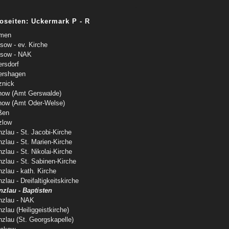
oseiten: Uckermark P - R
men
sow - ev. Kirche
sow - NAK
ersdorf
ershagen
znick
now (Amt Gerswalde)
now (Amt Oder-Welse)
ßen
zlow
zlau - St. Jacobi-Kirche
zlau - St. Marien-Kirche
zlau - St. Nikolai-Kirche
nzlau - St. Sabinen-Kirche
zlau - kath. Kirche
zlau - Dreifaltigkeitskirche
nzlau - Baptisten
nzlau - NAK
zlau (Heiliggeistkirche)
nzlau (St. Georgskapelle)