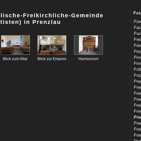
Fot
lische-Freikirchliche-Gemeinde
tisten) in Prenzlau
Par
Pas
Pas
Pet
Pet
Pet
Pin
Blick zum Altar
Blick zur Empore
Harmonium
Pin
Pol
Pot
Pren
Pren
Pren
Pre
Pren
Pren
Pre
Pre
Pren
Pre