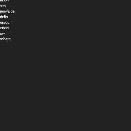
ekow
zow
genwalde
delin
ersdorf
enow
ow
enberg