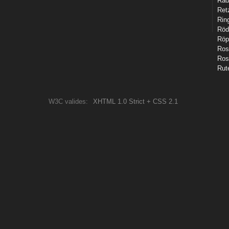
Rad
Ret
Rin
Röd
Röp
Ros
Ros
Rut
W3C valides:
XHTML 1.0 Strict + CSS 2.1