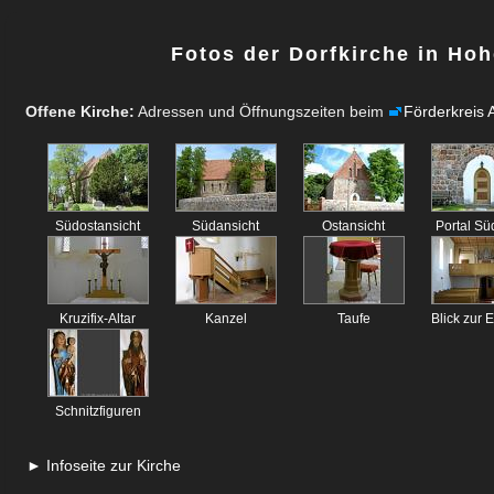
Fotos der Dorfkirche in Ho
Offene Kirche:
Adressen und Öffnungszeiten beim
Förderkreis 
Südostansicht
Südansicht
Ostansicht
Portal Sü
Kruzifix-Altar
Kanzel
Taufe
Blick zur
Schnitzfiguren
► Infoseite zur Kirche