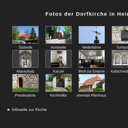
Fotos der Dorfkirche in Hei
Südseite
Nordseite
Wetterfahne
Turmpo
Altaraufsatz
Kanzel
Blick zur Empore
Kaltschmid
Priesterpforte
Kirchhoftor
ehemals Pfarrhaus
► Infoseite zur Kirche