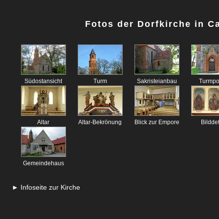
Fotos der Dorfkirche in 
Südostansicht
Turm
Sakristeianbau
Turmpo
Altar
Altar-Bekrönung
Blick zur Empore
Bilddet
Gemeindehaus
► Infoseite zur Kirche